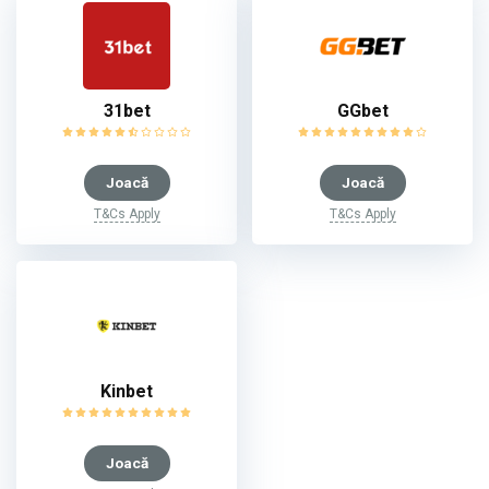
31bet
GGbet
Joacă
Joacă
T&Cs Apply
T&Cs Apply
Kinbet
Joacă