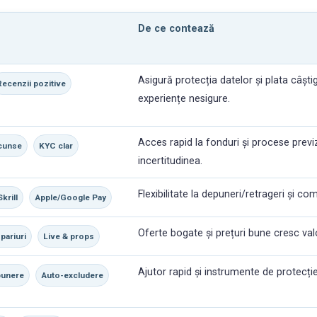
De ce contează
Asigură protecția datelor și plata câști
Recenzii pozitive
experiențe nesigure.
Acces rapid la fonduri și procese previz
scunse
KYC clar
incertitudinea.
Flexibilitate la depuneri/retrageri și com
krill
Apple/Google Pay
Oferte bogate și prețuri bune cresc va
pariuri
Live & props
Ajutor rapid și instrumente de protecț
punere
Auto-excludere