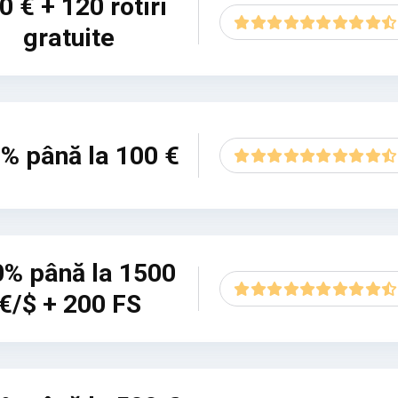
0 € + 120 rotiri
gratuite
% până la 100 €
% până la 1500
€/$ + 200 FS