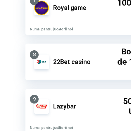
7
100
Royal game
Numai pentru jucătorii noi
Bo
8
de 
22Bet casino
9
5
Lazybar
Numai pentru jucătorii noi