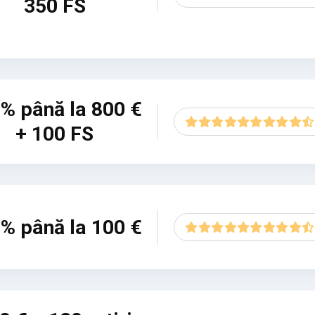
350 FS
% până la 800 €
+ 100 FS
% până la 100 €