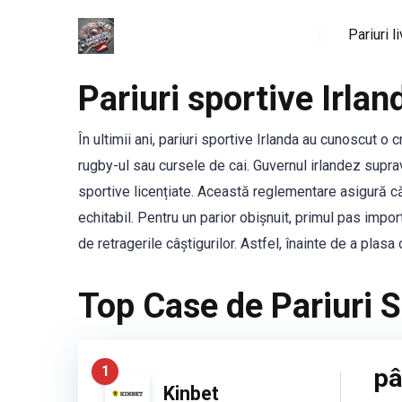
Pariuri l
Pariuri sportive Irlan
În ultimii ani, pariuri sportive Irlanda au cunoscut o 
rugby-ul sau cursele de cai. Guvernul irlandez supra
sportive licențiate. Această reglementare asigură că t
echitabil. Pentru un parior obișnuit, primul pas impo
de retragerile câștigurilor. Astfel, înainte de a plasa 
Top Case de Pariuri S
1
pâ
Kinbet