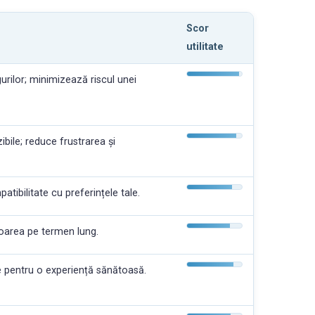
Scor
utilitate
gurilor; minimizează riscul unei
ibile; reduce frustrarea și
patibilitate cu preferințele tale.
loarea pe termen lung.
ie pentru o experiență sănătoasă.