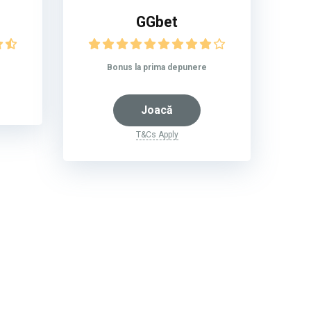
GGbet
Bonus la prima depunere
Joacă
T&Cs Apply