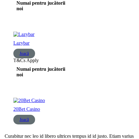
Numai pentru jucătorii
noi
Lazybar
Joacă
T&Cs Apply
Numai pentru jucătorii
noi
20Bet Casino
Joacă
Curabitur nec leo id libero ultrices tempus id id justo. Etiam varius