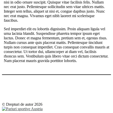
nisi in odio ornare suscipit. Quisque vitae facilisis felis. Nullam
nec erat justo. Pellentesque sollicitudin sem vitae ultrices mattis.
Integer sem tellus, aliquet ut nisi et, congue dapibus justo. Nunc
nec erat magna. Vivamus eget nibh laoreet mi scelerisque
faucibus.
Sed imperdiet elit eu lobortis dignissim. Proin aliquam ligula vel
urna lacinia blandit. Suspendisse pharetra tempor ipsum eget
luctus. Donec et magna fermentum, pretium sem et, egestas risus.
Nullam cursus ante quis placerat mattis. Pellentesque tincidunt
turpis non consequat imperdiet. Cras consequat convallis mauris at
consectetur. Ut tortor dui, ullamcorper at diam vel, facilisis
rhoncus sem. Vestibulum quis libero vitae orci dictum consectetur.
Nam placerat mauris gravida porttitor lobortis.
© Drepturi de autor 2026