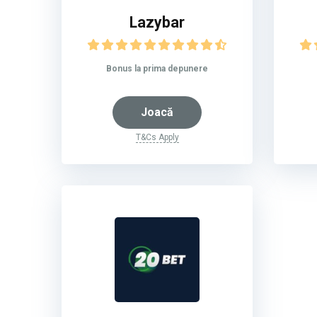
Lazybar
Bonus la prima depunere
Joacă
T&Cs Apply