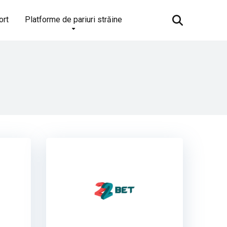
ort
Platforme de pariuri străine