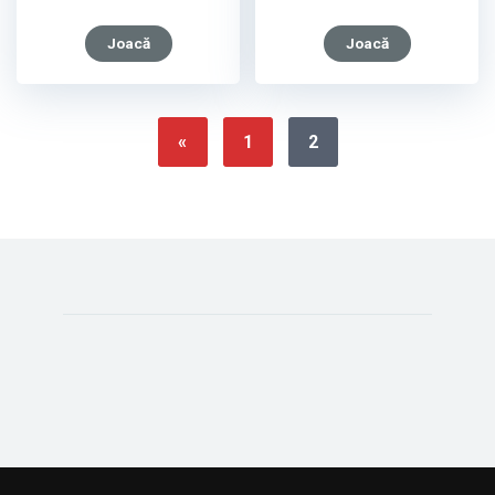
Joacă
Joacă
«
1
2