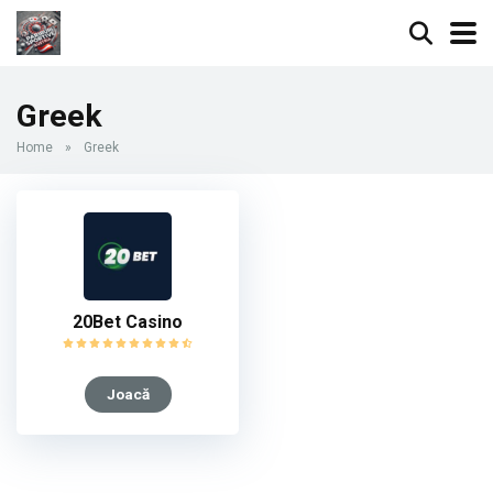
Greek
Home
»
Greek
20Bet Casino
Joacă